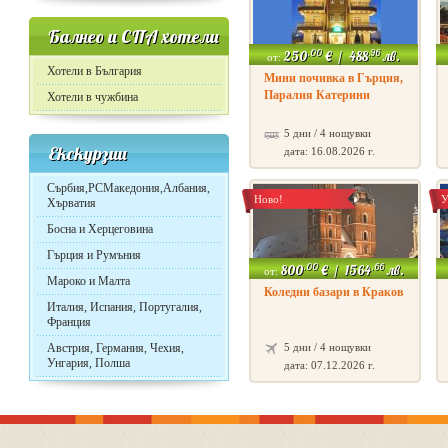
Балнео и СПА хотели
.00
.96
250
€
/
488
лв.
от:
Хотели в България
Мини почивка в Гърция,
Паралия Катерини
Хотели в чужбина
5 дни / 4 нощувки
Екскурзии
дата: 16.08.2026 г.
Сърбия,РСМакедония,Албания,
Ново!
У
Хърватия
Босна и Херцеговина
Гърция и Румъния
.00
.66
800
€
/
1564
лв.
от:
Мароко и Малта
Коледни базари в Краков
Италия, Испания, Португалия,
Франция
Австрия, Германия, Чехия,
5 дни / 4 нощувки
Унгария, Полша
дата: 07.12.2026 г.