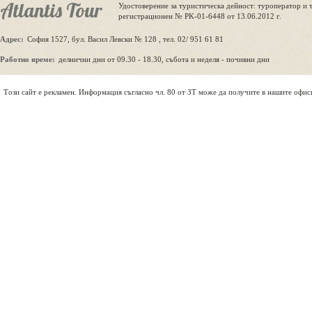
Atlantis Tour
Удостоверение за туристическа дейност: туроператор и 
регистрационен № PK-01-6448 от 13.06.2012 г.
Адрес:
София 1527, бул. Васил Левски № 128 , тел. 02/ 951 61 81
Работно време:
делнични дни от 09.30 - 18.30, събота и неделя - почивни дни
Tози сайт е рекламен. Информация съгласно чл. 80 от ЗТ може да получите в нашите офис