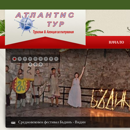
НАЧАЛО
ПОЛИТИКА 
Средновековен фестивал Бъдинъ - Видин
Ивайловград и Вила Армира - по следите на историята