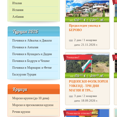
П
Италия
Испания
Албания
.00
.70
120
€
/
234
лв.
от:
Предколеден уикенд в
БЕРОВО
Турция 2026
2 дни / 1 нощувки
Почивки в Айвалък и Дикили
дата: 21.11.2026 г.
Почивки в Анталия
Почивки в Кушадасъ и Дидим
Уникално!
М
Почивки в Бодрум и Чешме
е
Почивки в Мармарис и Фетие
Екскурзии Турция
.00
.23
176
€
/
344
лв.
от:
РОДОПСКИ ФОЛКЛОРЕН
УИКЕНД - ТРИ ДНИ
Круизи
МАГИЯ И ТРА...
3 дни / 2 нощувки
Морски круизи (до 10 дена)
дата: 18.09.2026 г.
Морски и презокеански круизи
Речни круизи
Пожелахте отново!