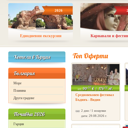
2026
Еднодневни екскурзии
Карнавали и фести
Топ Оферти
Хотели в Гърция
България
Море
.00
.02
90
€
/
176
лв.
от:
Планина
Средновековен фестивал
Други градове
Бъдинъ - Видин
2 дни / 1 нощувки
Почивки 2026
дата: 29.08.2026 г.
Гърция