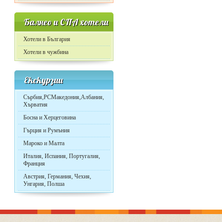
Балнео и СПА хотели
Хотели в България
Хотели в чужбина
Екскурзии
Сърбия,РСМакедония,Албания,
Хърватия
Босна и Херцеговина
Гърция и Румъния
Мароко и Малта
Италия, Испания, Португалия,
Франция
Австрия, Германия, Чехия,
Унгария, Полша