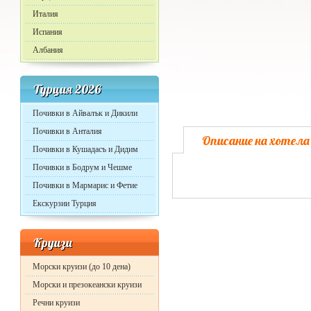
Италия
Испания
Албания
Турция 2026
Почивки в Айвалък и Дикили
Почивки в Анталия
Описание на хотела
Почивки в Кушадасъ и Дидим
Почивки в Бодрум и Чешме
Почивки в Мармарис и Фетие
Екскурзии Турция
Круизи
Морски круизи (до 10 дена)
Морски и презокеански круизи
Речни круизи