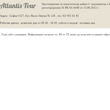
Atlantis Tour
Удостоверение за туристическа дейност: туроператор и 
регистрационен № PK-01-6448 от 13.06.2012 г.
Адрес:
София 1527, бул. Васил Левски № 128 , тел. 02/ 951 61 81
Работно време:
делнични дни от 09.30 - 18.30, събота и неделя - почивни дни
Tози сайт е рекламен. Информация съгласно чл. 80 от ЗТ може да получите в нашите офис