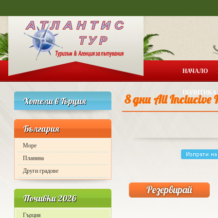
НАЧАЛО
ПОЛИТИКА 
8 дни All Incluciv
Хотели в Гърция
България
Море
Планина
Други градове
Почивки 2026
Гърция