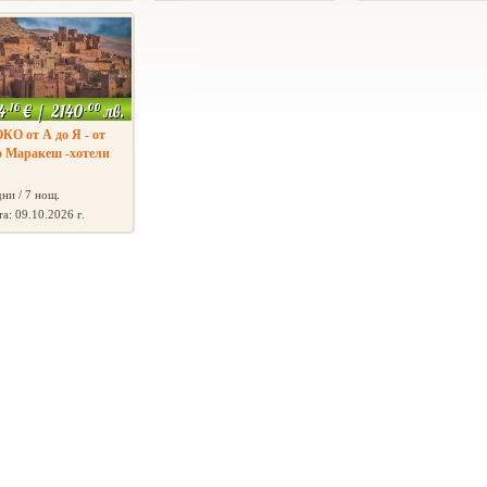
.16
.00
4
€
/
2140
лв.
О от А до Я - от
о Маракеш -хотели
дни / 7 нощ.
та: 09.10.2026 г.