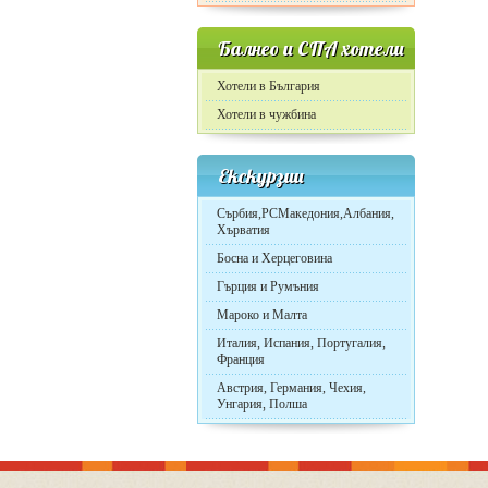
Балнео и СПА хотели
Хотели в България
Хотели в чужбина
Екскурзии
Сърбия,РСМакедония,Албания,
Хърватия
Босна и Херцеговина
Гърция и Румъния
Мароко и Малта
Италия, Испания, Португалия,
Франция
Австрия, Германия, Чехия,
Унгария, Полша