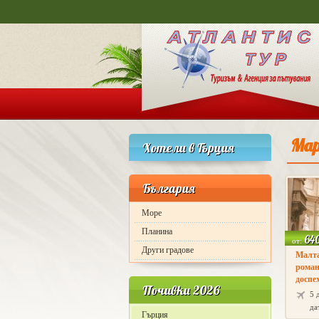
Мар
Хотели в Гърция
България
Море
Планина
64
от:
Други градове
Малта
роман
доспе
Почивки 2026
5 
да
Гърция