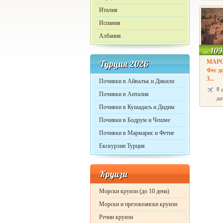
Италия
Испания
Албания
109
от:
Турция 2026
МАРОК
Фес д
3...
Почивки в Айвалък и Дикили
8 
Почивки в Анталия
да
Почивки в Кушадасъ и Дидим
Почивки в Бодрум и Чешме
Почивки в Мармарис и Фетие
Екскурзии Турция
Круизи
Морски круизи (до 10 дена)
Морски и презокеански круизи
Речни круизи