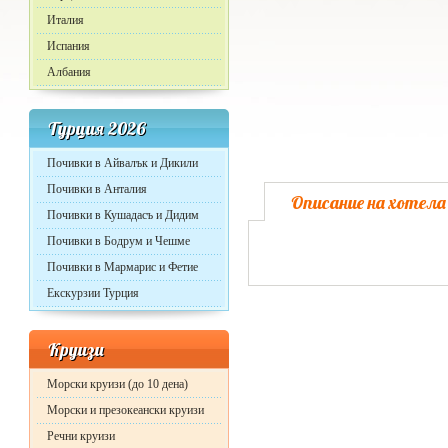
Италия
Испания
Албания
Турция 2026
Почивки в Айвалък и Дикили
Почивки в Анталия
Описание на хотела
Почивки в Кушадасъ и Дидим
Почивки в Бодрум и Чешме
Почивки в Мармарис и Фетие
Екскурзии Турция
Круизи
Морски круизи (до 10 дена)
Морски и презокеански круизи
Речни круизи