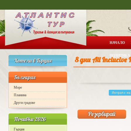
НАЧАЛО
ПОЛИТИКА 
8 дни All Incluciv
Хотели в Гърция
България
Море
Планина
Други градове
Почивки 2026
Гърция