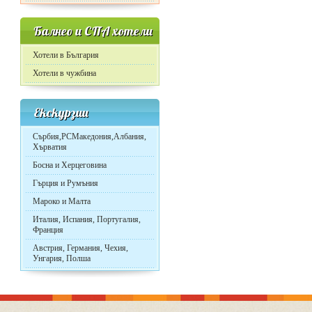
Балнео и СПА хотели
Хотели в България
Хотели в чужбина
Екскурзии
Сърбия,РСМакедония,Албания,
Хърватия
Босна и Херцеговина
Гърция и Румъния
Мароко и Малта
Италия, Испания, Португалия,
Франция
Австрия, Германия, Чехия,
Унгария, Полша