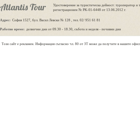
Atlantis Tour
Удостоверение за туристическа дейност: туроператор и 
регистрационен № PK-01-6448 от 13.06.2012 г.
Адрес:
София 1527, бул. Васил Левски № 128 , тел. 02/ 951 61 81
Работно време:
делнични дни от 09.30 - 18.30, събота и неделя - почивни дни
Tози сайт е рекламен. Информация съгласно чл. 80 от ЗТ може да получите в нашите офис