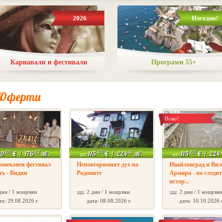
2026
Изгодно!
Карнавали и фестивали
Програми 55+
 Оферти
Ново!
.00
.02
.00
.92
.00
.
0
€
/
176
лв.
115
€
/
224
лв.
115
€
/
224
от:
от:
овековен фестивал
Неповторимият дух на
Ивайловград и Вил
ъ - Видин
Родопите
Армира - по следит
истор...
дни / 1 нощувки
2 дни / 1 нощувки
2 дни / 1 нощувк
та: 29.08.2026 г.
дата: 08.08.2026 г.
дата: 10.10.2026 