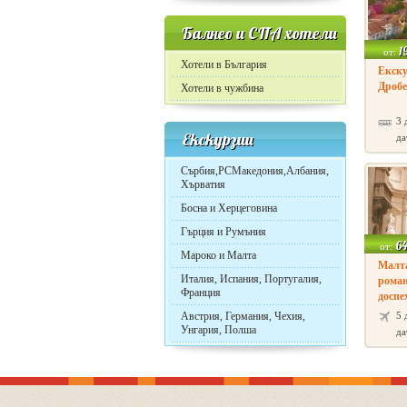
Балнео и СПА хотели
1
от:
Хотели в България
Екск
Дробе
Хотели в чужбина
3 
Екскурзии
да
Сърбия,РСМакедония,Албания,
Хърватия
Босна и Херцеговина
Гърция и Румъния
6
от:
Мароко и Малта
Малта
Италия, Испания, Португалия,
роман
Франция
доспе
Австрия, Германия, Чехия,
5 
Унгария, Полша
да