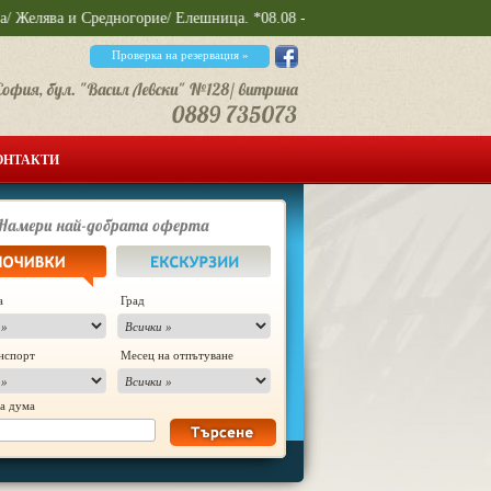
и Средногорие/ Елешница. *08.08 - Фестивал на баницата в Бела Паланка 
Проверка на резервация »
ОНТАКТИ
а
Град
нспорт
Месец на отпътуване
а дума