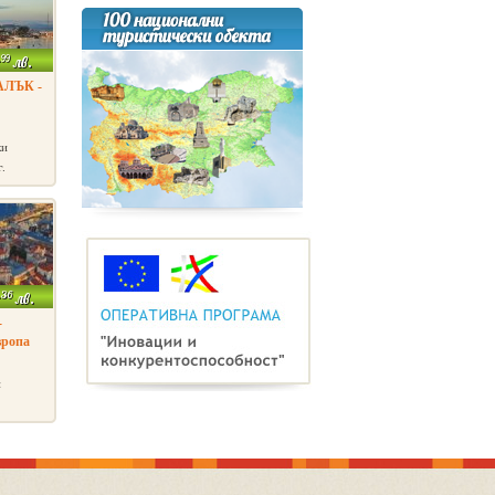
.99
лв.
АЛЪК -
ки
г.
.36
лв.
-
вропа
и