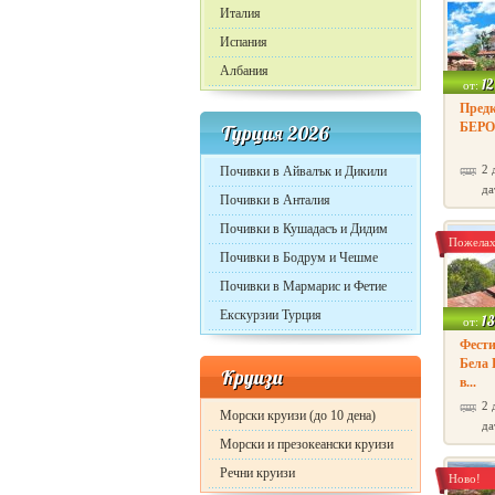
Италия
Испания
Албания
1
от:
Предк
БЕР
Турция 2026
2 
Почивки в Айвалък и Дикили
да
Почивки в Анталия
Почивки в Кушадасъ и Дидим
Пожелах
Почивки в Бодрум и Чешме
Почивки в Мармарис и Фетие
Екскурзии Турция
1
от:
Фести
Бела 
Круизи
в...
2 
Морски круизи (до 10 дена)
да
Морски и презокеански круизи
Речни круизи
Ново!