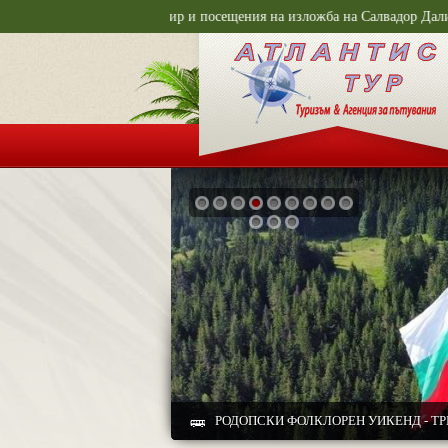
кра и Калкаски манастир и посещения на изложба на Салвадор Дали- еднод
РОДОПСКИ ФОЛКЛОРЕН УИКЕНД - ТР