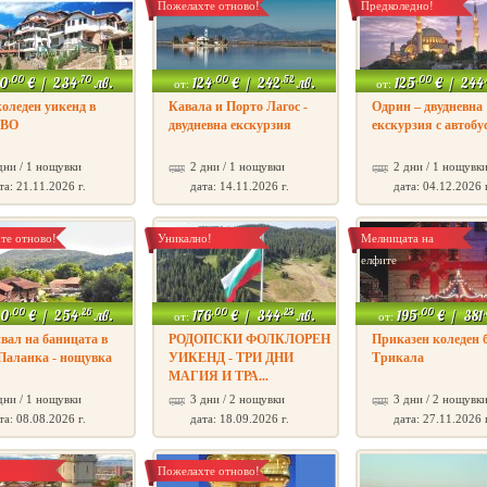
Пожелахте отново!
Предколедно!
.00
.70
.00
.52
.00
20
€
/
234
лв.
124
€
/
242
лв.
125
€
/
244
от:
от:
оледен уикенд в
Кавала и Порто Лагос -
Одрин – двудневна
ОВО
двудневна екскурзия
екскурзия с автобу
дни / 1 нощувки
2 дни / 1 нощувки
2 дни / 1 нощувк
та: 21.11.2026 г.
дата: 14.11.2026 г.
дата: 04.12.2026 
те отново!
Уникално!
Мелницата на
елфите
.00
.26
.00
.23
.00
.
30
€
/
254
лв.
176
€
/
344
лв.
195
€
/
381
от:
от:
вал на баницата в
РОДОПСКИ ФОЛКЛОРЕН
Приказен коледен б
Паланка - нощувка
УИКЕНД - ТРИ ДНИ
Трикала
МАГИЯ И ТРА...
дни / 1 нощувки
3 дни / 2 нощувки
3 дни / 2 нощувк
та: 08.08.2026 г.
дата: 18.09.2026 г.
дата: 27.11.2026 
Пожелахте отново!