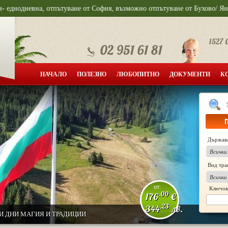
невна, отпътуване от София, възможно отпътуване от Бухово/ Яна/ Желява 
НАЧАЛО
ПОЛЕЗНО
ЛЮБОПИТНО
ДОКУМЕНТИ
К
ПОЛИТИКА ЗА ПОВЕРИТЕЛНОСТ
Държав
Вид тра
от:
Ключов
.00
176
€
.23
344
лв.
И ДНИ МАГИЯ И ТРАДИЦИИ