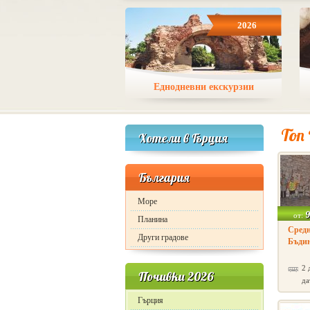
2026
Еднодневни екскурзии
Топ
Хотели в Гърция
България
Море
9
от:
Планина
Средн
Други градове
Бъдин
2 
Почивки 2026
да
Гърция