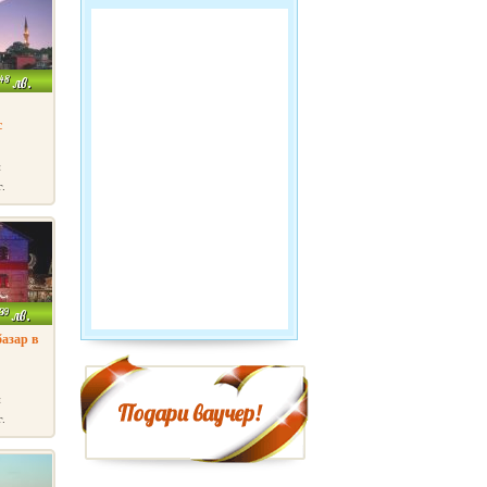
.48
лв.
с
и
г.
39
лв.
азар в
и
г.