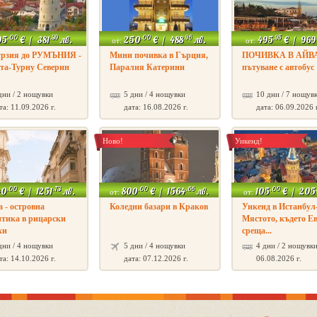
.00
.39
.00
.96
.95
95
€
/
381
лв.
250
€
/
488
лв.
495
€
/
969
от:
от:
урзия до РУМЪНИЯ -
Мини почивка в Гърция,
ПОЧИВКА В АЙВ
та-Турну Северин
Паралия Катерини
пътуване с автобус
дни / 2 нощувки
5 дни / 4 нощувки
10 дни / 7 нощув
та: 11.09.2026 г.
дата: 16.08.2026 г.
дата: 06.09.2026 
Ново!
Уикенд!
.00
.73
.00
.66
.00
40
€
/
1251
лв.
800
€
/
1564
лв.
105
€
/
205
от:
от:
 - островна
Коледни базари в Краков
Уикенд в Истанбул
тика в рицарски
Мястото, където Е
хи
среща...
дни / 4 нощувки
5 дни / 4 нощувки
4 дни / 2 нощувк
та: 14.10.2026 г.
дата: 07.12.2026 г.
06.08.2026 г.