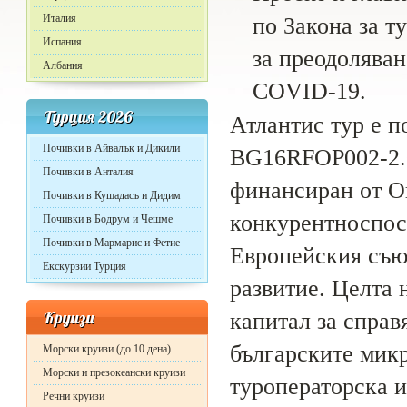
Италия
по Закона за т
Испания
за преодолява
Албания
COVID-19.
Турция 2026
Атлантис тур е п
Почивки в Айвалък и Дикили
BG16RFOP002-2.09
Почивки в Анталия
финансиран от О
Почивки в Кушадасъ и Дидим
конкурентноспос
Почивки в Бодрум и Чешме
Почивки в Мармарис и Фетие
Европейския съю
Екскурзии Турция
развитие. Целта 
Круизи
капитал за спра
българските мик
Морски круизи (до 10 дена)
Морски и презокеански круизи
туроператорска и
Речни круизи