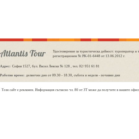
Atlantis Tour
Удостоверение за туристическа дейност: туроператор и 
регистрационен № PK-01-6448 от 13.06.2012 г.
Адрес:
София 1527, бул. Васил Левски № 128 , тел. 02/ 951 61 81
Работно време:
делнични дни от 09.30 - 18.30, събота и неделя - почивни дни
Tози сайт е рекламен. Информация съгласно чл. 80 от ЗТ може да получите в нашите офис