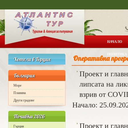
НАЧАЛО
ПОЛИТИКА 
Оперативна прогр
Хотели в Гърция
Проект и главн
България
липсата на лик
Море
взрив от COVI
Планина
Други градове
Начало: 25.09.202
Почивки 2026
Проект и главн
Гърция