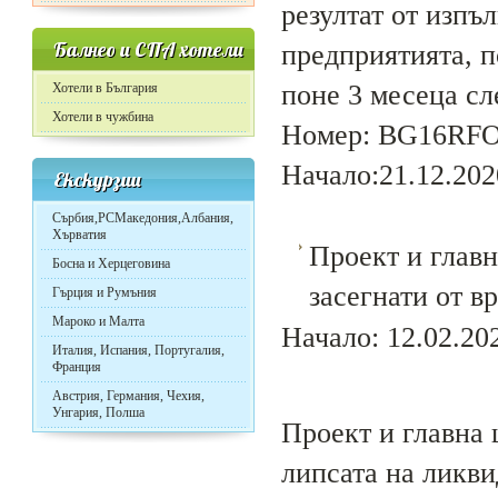
резултат от изпъ
Балнео и СПА хотели
предприятията, п
поне 3 месеца сл
Хотели в България
Хотели в чужбина
Номер: BG16RFOP
Начало:21.12.2020
Екскурзии
Сърбия,РСМакедония,Албания,
Хърватия
Проект и главн
Босна и Херцеговина
засегнати от 
Гърция и Румъния
Мароко и Малта
Начало: 12.02.202
Италия, Испания, Португалия,
Франция
Австрия, Германия, Чехия,
Унгария, Полша
Проект и главна 
липсата на ликви