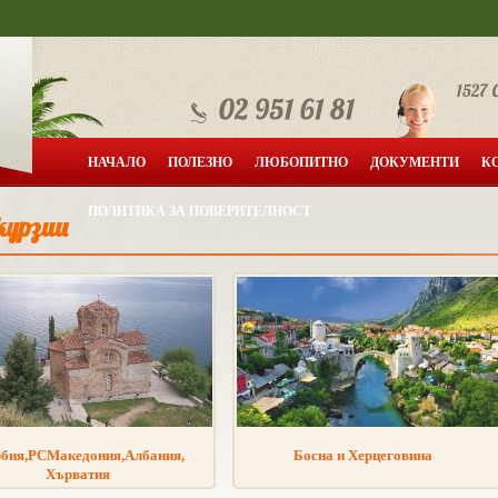
НАЧАЛО
ПОЛЕЗНО
ЛЮБОПИТНО
ДОКУМЕНТИ
К
ПОЛИТИКА ЗА ПОВЕРИТЕЛНОСТ
курзии
бия,РСМакедония,Албания,
Босна и Херцеговина
Хърватия