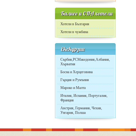
Балнео и СПА хотели
Хотели в България
Хотели в чужбина
Екскурзии
Сърбия,РСМакедония,Албания,
Хърватия
Босна и Херцеговина
Гърция и Румъния
Мароко и Малта
Италия, Испания, Португалия,
Франция
Австрия, Германия, Чехия,
Унгария, Полша