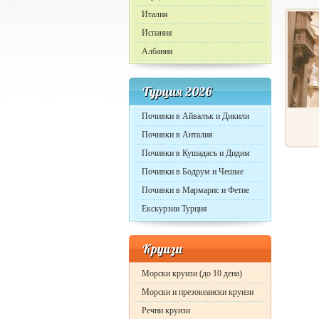
Италия
Испания
Албания
Турция 2026
Почивки в Айвалък и Дикили
Почивки в Анталия
Почивки в Кушадасъ и Дидим
Почивки в Бодрум и Чешме
Почивки в Мармарис и Фетие
Екскурзии Турция
Круизи
Морски круизи (до 10 дена)
Морски и презокеански круизи
Речни круизи