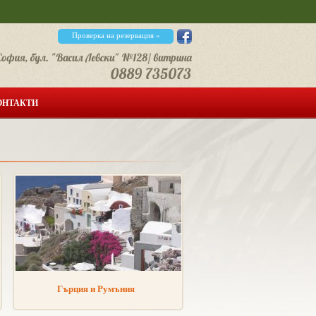
Актуално 20
Проверка на резервация »
ОНТАКТИ
Гърция и Румъния