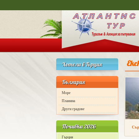
Екс
Хотели в Гърция
България
Море
Планина
Други градове
Почивки 2026
Сър
Гърция