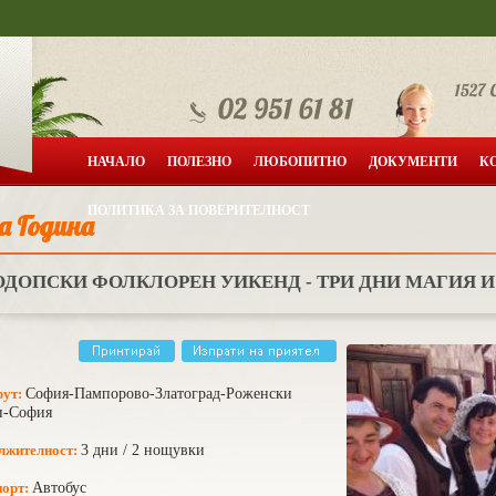
НАЧАЛО
ПОЛЕЗНО
ЛЮБОПИТНО
ДОКУМЕНТИ
К
ПОЛИТИКА ЗА ПОВЕРИТЕЛНОСТ
а Година
ОДОПСКИ ФОЛКЛОРЕН УИКЕНД - ТРИ ДНИ МАГИЯ 
ут:
София-Пампорово-Златоград-Роженски
и-София
лжителност:
3 дни / 2 нощувки
порт:
Автобус