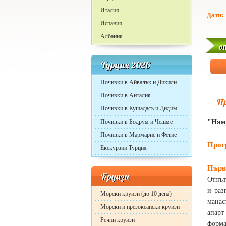
Италия
Дати:
Испания
Албания
о
Турция 2026
Почивки в Айвалък и Дикили
Почивки в Анталия
П
Почивки в Кушадасъ и Дидим
Почивки в Бодрум и Чешме
"Няма
Почивки в Мармарис и Фетие
Прог
Екскурзии Турция
Първи
Круизи
Отпът
и раз
Морски круизи (до 10 дена)
манас
Морски и презокеански круизи
апарт
Речни круизи
форма