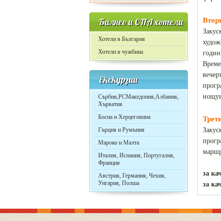
Балнео и СПА хотели
Втори
Закус
Хотели в България
худож
Хотели в чужбина
годин
Време
вечер
Екскурзии
прогр
нощув
Сърбия,РСМакедония,Албания,
Хърватия
Босна и Херцеговина
Трети
Гърция и Румъния
Закус
прогр
Мароко и Малта
маршр
Италия, Испания, Португалия,
Франция
за ка
Австрия, Германия, Чехия,
Унгария, Полша
за ка