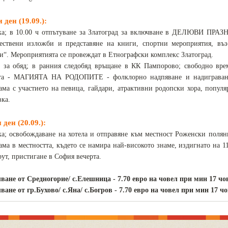
 ден (19.09.):
ка; в 10.00 ч отпътуване за Златоград за включване в ДЕЛЮВИ ПРАЗ
ествени изложби и представяне на книги, спортни мероприятия, въз
и“. Мероприятията се провеждат в Етнографски комплекс Златоград.
 за обяд; в ранния следобяд връщане в КК Пампорово; свободно вре
та - МАГИЯТА НА РОДОПИТЕ - фолклорно надпяване и надиграване 
ама с участието на певица, гайдари, атрактивни родопски хора, популя
ка.
 ден (20.09.):
ка; освобождаване на хотела и отправяне към местност Роженски полян
ама в местността, където се намира най-високото знаме, издигнато на 
ут, пристигане в София вечерта.
чване от Средногорие/ с.Елешница - 7.70 евро на човел при мин 17 чо
чване от гр.Бухово/ с.Яна/ с.Богров - 7.70 евро на човел при мин 17 ч