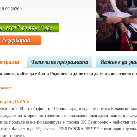
18.09.2026 г.
.00
.23
т: 176
€ / 344
лв.
рограма
Хотели по програмата
Важно е да зн
 човек, който да е бил в Родопите и да не иска да се върне отново и 
рама:
 ден (18.09.):
уване в 7.00 ч от София, пл Сточна гара; пътуване посока Бачковски м
глеждане на втория по големина и значимост български манастир сле
тира продължаване по маршрута в посока КК Пампорово - най-слънчеви
 хотел Форест нук 3*; вечеря - БЪЛГАРСКА ВЕЧЕР с кулинарни делика
ции; нощувка.