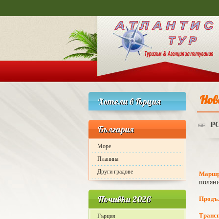
Нов
Хотели в Гърция
Р
България
Море
Планина
Други градове
Маршр
полян
Почивки 2026
Продъ
Транс
Гърция