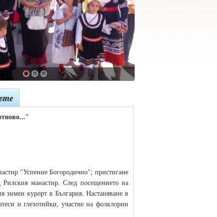
аете
отново..."
анастир "Успение Богородично"; пристигане
д Рилския манастир. След посещението на
я зимен курорт в България. Настаняване в
теси и глезотийки, участие на фолклорни