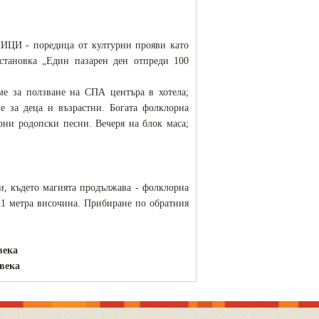
НИЦИ - поредица от културни прояви като
становка „Един пазарен ден отпреди 100
ме за ползване на СПА центъра в хотела;
за деца и възрастни. Богата фолклорна
рни родопски песни. Вечеря на блок маса;
и, където магията продължава - фолклорна
111 метра височина. Прибиране по обратния
века
овека