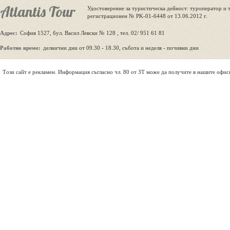
Atlantis Tour
Удостоверение за туристическа дейност: туроператор и 
регистрационен № PK-01-6448 от 13.06.2012 г.
Адрес:
София 1527, бул. Васил Левски № 128 , тел. 02/ 951 61 81
Работно време:
делнични дни от 09.30 - 18.30, събота и неделя - почивни дни
Tози сайт е рекламен. Информация съгласно чл. 80 от ЗТ може да получите в нашите офис