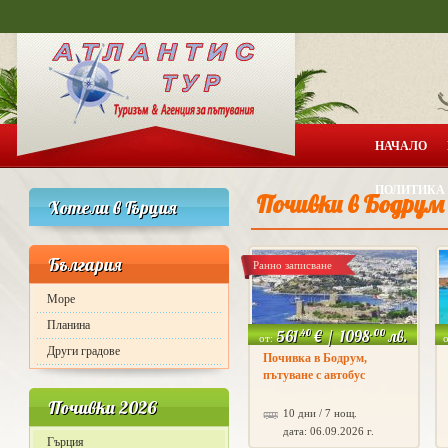
Актуа
НАЧАЛО
ПОЛИТИКА 
Почивки в Бодрум
Хотели в Гърция
България
Ранно записване
Море
Планина
.40
.00
561
€
/
1098
лв.
от:
Други градове
Почивка в Бодрум,
пътуване с автобус
Почивки 2026
10 дни / 7 нощ.
дата: 06.09.2026 г.
Гърция