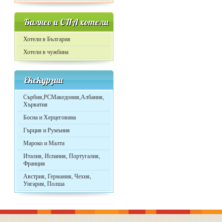
Балнео и СПА хотели
Хотели в България
Хотели в чужбина
Екскурзии
Сърбия,РСМакедония,Албания,
Хърватия
Босна и Херцеговина
Гърция и Румъния
Мароко и Малта
Италия, Испания, Португалия,
Франция
Австрия, Германия, Чехия,
Унгария, Полша