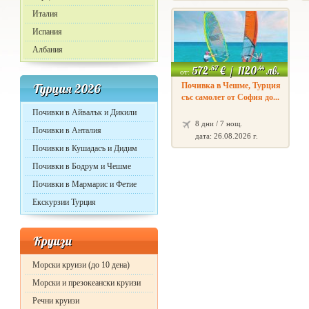
Италия
Испания
Албания
.87
.44
572
€
/
1120
лв.
от:
Турция 2026
Почивка в Чешме, Турция
със самолет от София до...
Почивки в Айвалък и Дикили
8 дни / 7 нощ.
Почивки в Анталия
дата: 26.08.2026 г.
Почивки в Кушадасъ и Дидим
Почивки в Бодрум и Чешме
Почивки в Мармарис и Фетие
Екскурзии Турция
Круизи
Морски круизи (до 10 дена)
Морски и презокеански круизи
Речни круизи