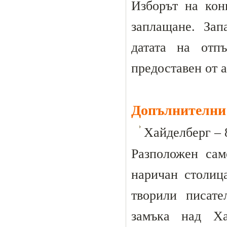
Изборът на кон
заплащане. Зап
датата на отп
предоставен от 
Допълнителни 
Хайделберг – 8
Разположен сам
наричан столиц
творили писат
замъка над Ха