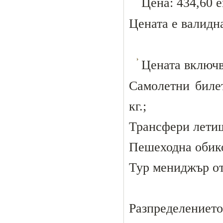
Цена: 434,60 е
Цената е валидна
Цената включв
Самолетни биле
кг.;
Трансфери летищ
Пешеходна обико
Тур мениджър от
Разпределениет