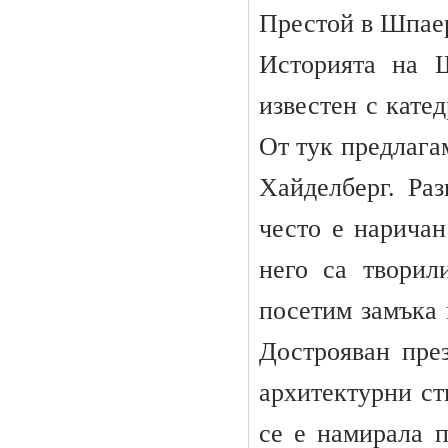
Престой в Шпаер 
Историята на 
известен с кате
От тук предлага
Хайделберг. Ра
често е наричан
него са творил
посетим замъка 
Дострояван пре
архитектурни ст
се е намирала п