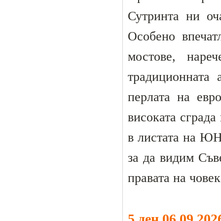
Сутринта ни оч
Особено впечат
мостове, наре
традиционната 
перлата на евр
високата сграда
в листата на ЮН
за да видим Съв
правата на човек
5 ден 06.09.20