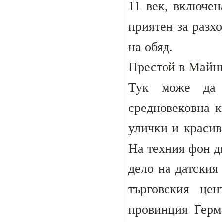
11 век, включе
приятен за разх
на обяд.
Престой в Майнц 
Тук може да 
средновековна к
улички и красив
На техния фон д
дело на датския
търговския це
провинция Герм