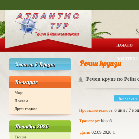
НАЧАЛО
ПОЛИТИКА 
Речни круизи
Хотели в Гърция
Речен круиз по Рейн с
България
Море
Планина
Други градове
Продължителност:
8 дни / 7 н
Транспорт:
Кораб
Почивки 2026
Дати:
02.09.2026 г.
Гърция