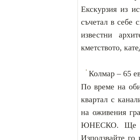
Екскурзия из и
съчетал в себе 
известни архи
кметството, кат
Колмар – 65 ев
По време на об
квартал с кана
на оживения гр
ЮНЕСКО. Ще им
Използвайте го 