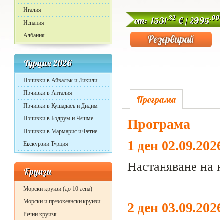
Италия
.32
.00
от: 1531
€ / 2995
Испания
Албания
Турция 2026
Почивки в Айвалък и Дикили
Почивки в Анталия
Програма
Почивки в Кушадасъ и Дидим
Почивки в Бодрум и Чешме
Програма
Почивки в Мармарис и Фетие
1 ден 02.09.20
Екскурзии Турция
Настаняване на к
Круизи
Морски круизи (до 10 дена)
Морски и презокеански круизи
2 ден 03.09.20
Речни круизи