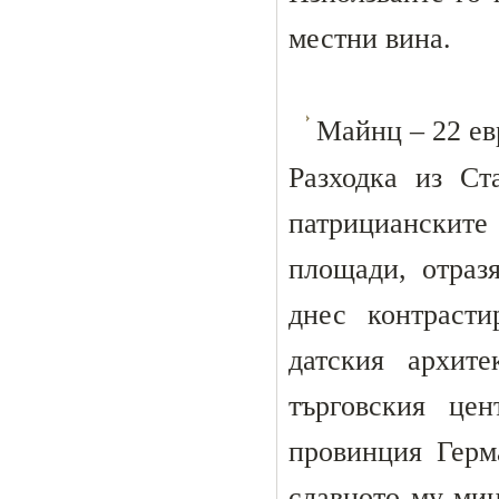
местни вина.
Майнц – 22 евр
Разходка из Ст
патрицианскит
площади, отраз
днес контрасти
датския архит
търговския це
провинция Герм
славното му мин