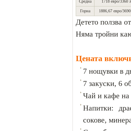
Средна
1718 евро/3360 л
Горна
1886,67 евро/3690
Детето ползва от
Няма тройни ка
Цената включ
7 нощувки в д
7 закуски, 6 о
Чай и кафе на 
Напитки: дра
сокове, минера