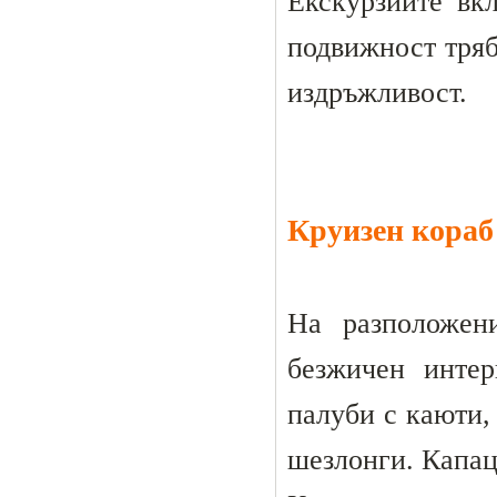
Екскурзиите вк
подвижност тряб
издръжливост.
Круизен кора
На разположени
безжичен интер
палуби с каюти, 
шезлонги. Капаци