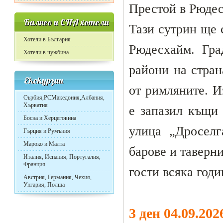
Престой в Рюдесх
Балнео и СПА хотели
Тази сутрин ще 
Хотели в България
Рюдесхайм. Гра
Хотели в чужбина
райони на стран
Екскурзии
от римляните. И
Сърбия,РСМакедония,Албания,
Хърватия
е запазил къщи 
Босна и Херцеговина
улица „Дроселг
Гърция и Румъния
Мароко и Малта
барове и таверн
Италия, Испания, Португалия,
Франция
гости всяка годи
Австрия, Германия, Чехия,
Унгария, Полша
3 ден 04.09.20