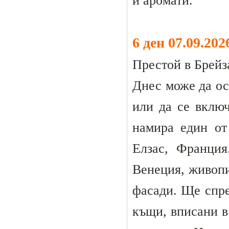
и аромати.
6 ден 07.09.20
Престой в Брейз
Днес може да ост
или да се включ
намира един от
Елзас, Франци
Венеция, живопи
фасади. Ще спре
къщи, вписани 