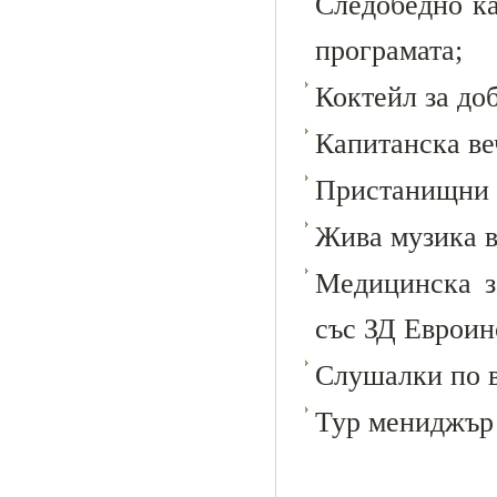
Следобедно ка
програмата;
Коктейл за до
Капитанска ве
Пристанищни 
Жива музика в
Медицинска за
със ЗД Евроин
Слушалки по в
Тур мениджър 