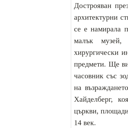
Дострояван пре
архитектурни ст
се е намирала п
малък музей,
хирургически ин
предмети. Ще ви
часовник със зо
на възраждането
Хайделберг, ко
църкви, площади
14 век.