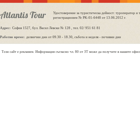
Atlantis Tour
Удостоверение за туристическа дейност: туроператор и 
регистрационен № PK-01-6448 от 13.06.2012 г.
Адрес:
София 1527, бул. Васил Левски № 128 , тел. 02/ 951 61 81
Работно време:
делнични дни от 09.30 - 18.30, събота и неделя - почивни дни
Tози сайт е рекламен. Информация съгласно чл. 80 от ЗТ може да получите в нашите офис