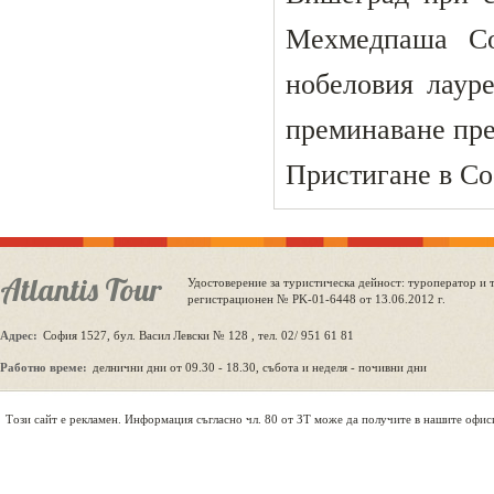
Мехмедпаша Со
нобеловия лаур
преминаване пре
Пристигане в Со
Atlantis Tour
Удостоверение за туристическа дейност: туроператор и 
регистрационен № PK-01-6448 от 13.06.2012 г.
Адрес:
София 1527, бул. Васил Левски № 128 , тел. 02/ 951 61 81
Работно време:
делнични дни от 09.30 - 18.30, събота и неделя - почивни дни
Tози сайт е рекламен. Информация съгласно чл. 80 от ЗТ може да получите в нашите офис