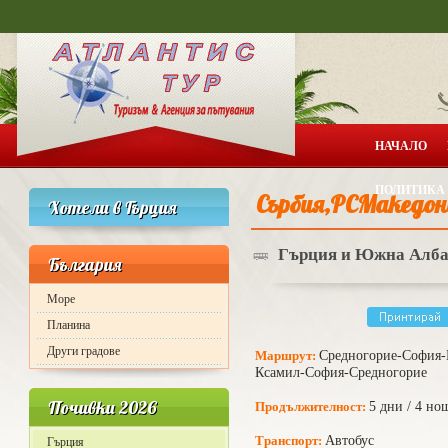
НАЧАЛО
ПОЛИТИКА 
Сърбия,РСМакедон
Хотели в Гърция
Гърция и Южна Албан
България
Море
Планина
Други градове
Маршрут:
Средногорие-София-
Ксамил-София-Средногорие
Почивки 2026
Продължителност:
5 дни / 4 н
Транспорт:
Автобус
Гърция