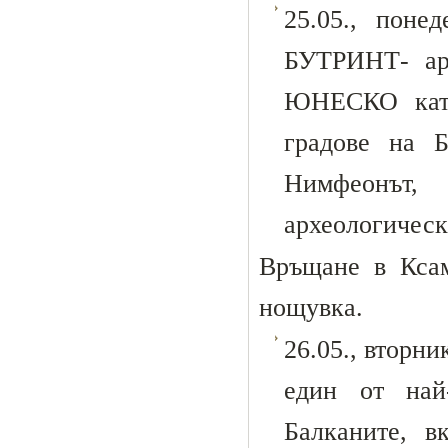
25.05., поне
БУТРИНТ- арх
ЮНЕСКО като
градове на Б
Нимфеонът,
археологическ
Връщане в Ксам
нощувка.
26.05., вторн
един от най
Балканите, 