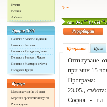
Италия
Дати:
Испания
Албания
.00
.76
от: 345
€ / 674
л
Турция 2026
Почивки в Айвалък и Дикили
Почивки в Анталия
Програма
Цени
Почивки в Кушадасъ и Дидим
Почивки в Бодрум и Чешме
Отпътуване о
Почивки в Мармарис и Фетие
при мин 15 чо
Екскурзии Турция
Програма:
Круизи
23.05., събота
Морски круизи (до 10 дена)
Морски и презокеански круизи
София - пл 
Речни круизи