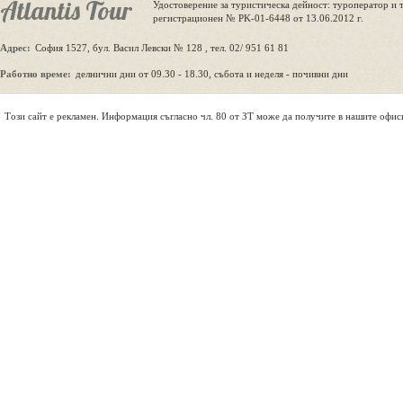
Atlantis Tour
Удостоверение за туристическа дейност: туроператор и 
регистрационен № PK-01-6448 от 13.06.2012 г.
Адрес:
София 1527, бул. Васил Левски № 128 , тел. 02/ 951 61 81
Работно време:
делнични дни от 09.30 - 18.30, събота и неделя - почивни дни
Tози сайт е рекламен. Информация съгласно чл. 80 от ЗТ може да получите в нашите офис