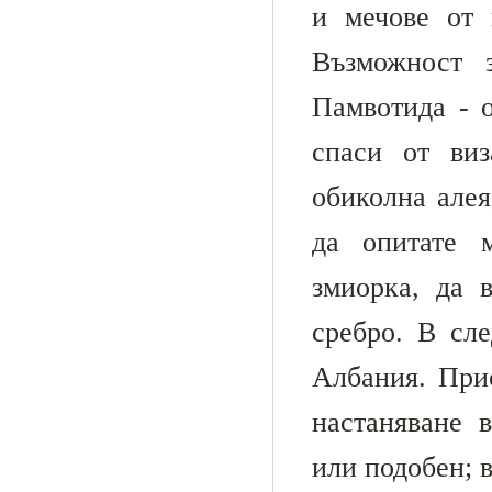
и мечове от 
Възможност 
Памвотида - о
спаси от виз
обиколна алея
да опитате 
змиорка, да 
сребро. В сл
Албания. Прис
настаняване в
или подобен; 