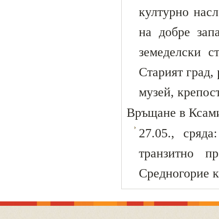
културно насл
на добре зап
земеделски с
Старият град,
музей, крепос
Връщане в Ксами
27.05., сряд
транзитно п
Средногорие к