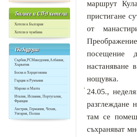
маршрут Кула
Балнео и СПА хотели
пристигане су
Хотели в България
от манасти
Хотели в чужбина
Преображени
Екскурзии
посещение 
Сърбия,РСМакедония,Албания,
настаняване в 
Хърватия
Босна и Херцеговина
нощувка.
Гърция и Румъния
Мароко и Малта
24.05., неде
Италия, Испания, Португалия,
Франция
разглеждане 
Австрия, Германия, Чехия,
Унгария, Полша
там се помещ
съхраняват мн