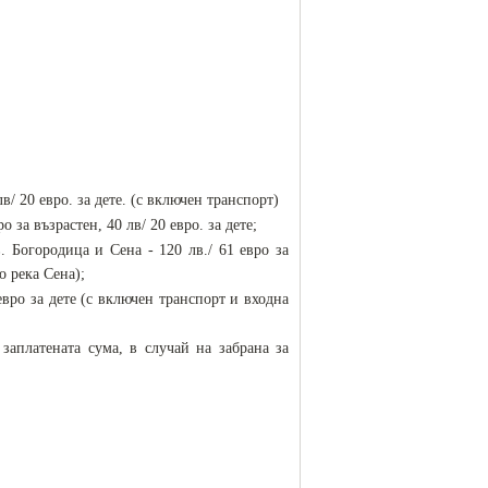
в/ 20 евро. за дете. (с включен транспорт)
за възрастен, 40 лв/ 20 евро. за дете;
 Богородица и Сена - 120 лв./ 61 евро за
о река Сена);
 евро за дете (с включен транспорт и входна
латената сума, в случай на забрана за