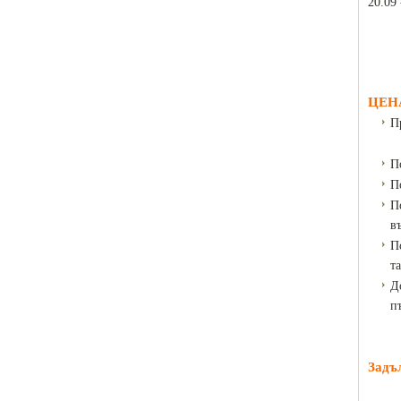
20.09 
ЦЕН
П
П
П
П
в
П
та
Д
п
Задъ