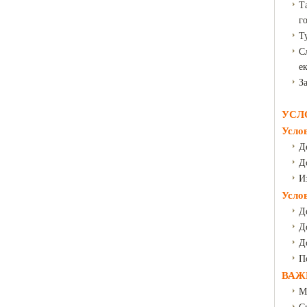
Т
г
Т
С
е
З
УСЛ
Усло
Д
Д
И
Усло
Д
Д
Д
П
ВАЖ
М