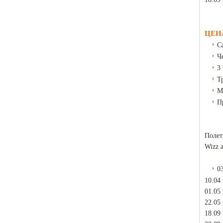
ЦЕН
С
Ч
3
Т
М
П
Полет
Wizz a
03
10.04 
01.05 
22.05 
18.09 