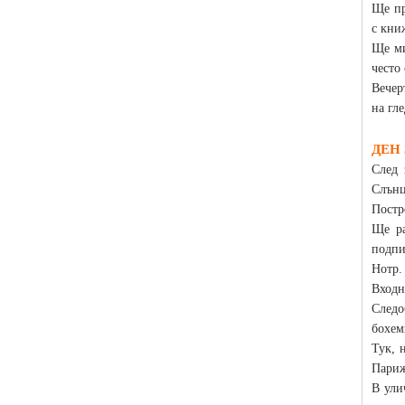
Ще пр
с кни
Ще ми
често
Вечер
на гл
ДЕН 
След 
Слънц
Постр
Ще ра
подпи
Нотр.
Входн
Следо
бохем
Тук, 
Пари
В ули