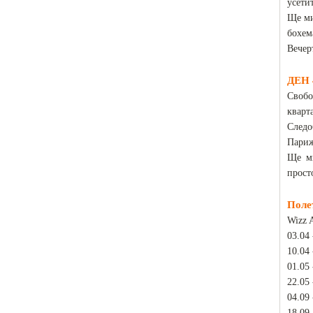
усети
Ще ми
бохем
Вечер
ДЕН 
Свобо
кварт
Следо
Париж
Ще ми
прост
Поле
Wizz 
03.04 
10.04 
01.05 
22.05 
04.09 
18.09 