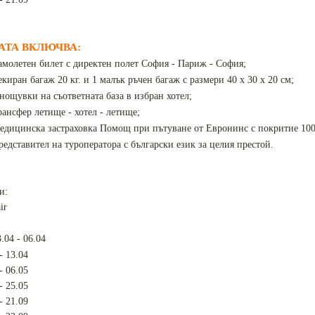
АТА ВКЛЮЧВА:
амолетен билет с директен полет София - Париж - София;
екиран багаж 20 кг. и 1 малък ръчен багаж с размери 40 х 30 х 20 см;
 нощувки на съответната база в избран хотел;
рансфер летище - хотел - летище;
едицинска застраховка Помощ при пътуване от Евронинс с покритие 10000
редставител на туроператора с български език за целия престой.
и:
ir
.04 - 06.04
- 13.04
- 06.05
- 25.05
- 21.09