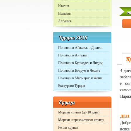
Италия
о
Испания
Албания
Турция 2026
Почивки в Айвалък и Дикили
Почивки в Анталия
П
Почивки в Кушадасъ и Дидим
Почивки в Бодрум и Чешме
4-дн
забел
Почивки в Мармарис и Фетие
и ос
Екскурзии Турция
самос
Пари
Круизи
Морски круизи (до 10 дена)
ДЕН 
Морски и презокеански круизи
Добре
Речни круизи
всяка