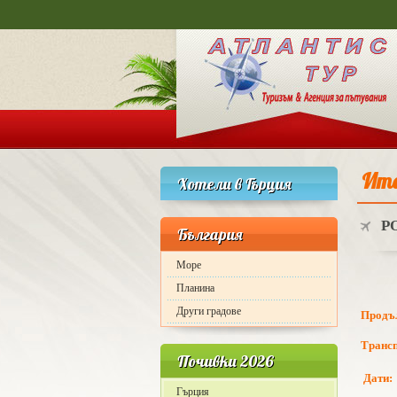
Ита
Хотели в Гърция
Р
България
Море
Планина
Други градове
Продъ
Транс
Почивки 2026
Дати:
Гърция