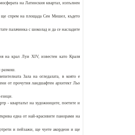
мосферата на Латинския квартал, изпълнен
и ще спрем на площада Сен Мишел, където
итате палачинка с шоколад и да се насладите
ия на крал Луи XIV, известен като Краля
 разкош.
пителната Зала на огледалата, в която е
дени от прочутия ландшафтен архитект Льо
 езици.
тр - кварталът на художниците, поетите и
открива една от най-красивите панорами на
ртрети и пейзажи, ще чуете акордеон и ще