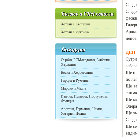
След 
Следо
Балнео и СПА хотели
фасад
Хотели в България
Галер
Арома
Хотели в чужбина
непов
Екскурзии
ДЕН 
Сутри
Сърбия,РСМакедония,Албания,
Хърватия
забел
Босна и Херцеговина
Ще пр
по ле
Гърция и Румъния
Ще ви
Мароко и Малта
снимк
Италия, Испания, Португалия,
Ще ми
Франция
Опера
Австрия, Германия, Чехия,
Ще зъ
Унгария, Полша
Следо
Ще се
видим