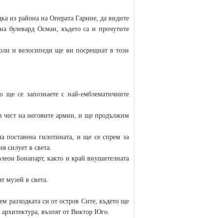
дка из района на Операта Гарние, да видите
на булевард Осман, където са и прочутите
оли и велосипеди ще ви посрещнат в този
о ще се запознаете с най-емблематичните
в чест на неговите армии, и ще продължим
 поставена гилотината, и ще се спрем за
я силует в света.
леон Бонапарт, както и край внушителната
т музей в света.
м разходката си от остров Сите, където ще
 архитектура, възпят от Виктор Юго.