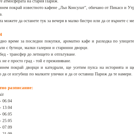
те атмосферата на стария Париж.
нем покрай известното кафене „Льо Консулат“, обичано от Пикасо и Утр
а.
та можете да останете тук за вечеря в малко бистро или да се върнете с ме
4
дно време за последни покупки, ароматно кафе и разходка по улицит
али с бутици, малки галерии и старинни дворци.
бед - трансфер до летището и отпътуване.
 не е просто град - той е преживяване.
нем покрай дворци и катедрали, ще усетим пулса на историята и ще
о да се изгубиш по малките улички и да се оставиш Париж да те намери.
тно разписание:
Air
- 06.04
- 13.04
- 06.05
- 25.05
- 07.09
- 21.09