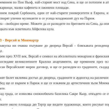
еминем по Пон Ньоф, най-старият мост над Сена, и ще се потопим в ат
жарници, малки кафенета и оживени площади.
нем покрай Сорбоната, един от най-старите университети в Европа, 
 свирят улични музиканти и се усеща младежкият дух на Париж.
та - свободно време. Можете да се разходите по бреговете на Сена, да оп
едката към осветената Айфелова кула.
3 - Версай и Монмартр
закуска ни очаква пътуване до двореца Версай - бляскавата резиденц
е.
оен през XVII век, Версай е символ на абсолютната монархия и френския
згледаме великолепните Кралски апартаменти, ще преминем през осле
сан Версайският мирен договор, и ще се разходим из градините, създа
ият билет включва достъп до двореца, градините и аудиогид на различни
бед ще се върнем в Париж и ще се изкачим до артистичния хълм Монмар
ите.
над града, се извисява снежнобялата базилика Сакре Кьор, откъдето се 
ж.
чките около площада дю Тертр ще видите художници, които рисуват по