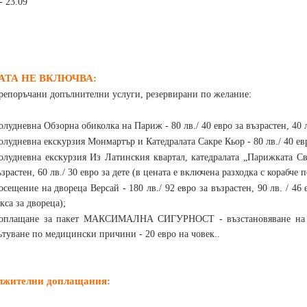
- 23.09
АТА НЕ ВКЛЮЧВА:
репоръчани допълнителни услуги, резервирани по желание:
олудневна Обзорна обиколка на Париж - 80 лв./ 40 евро за възрастен, 40 л
олудневна екскурзия Монмартър и Катедралата Сакре Кьор - 80 лв./ 40 евро 
олудневна екскурзия Из Латинския квартал, катедралата „Парижката Св.
ъзрастен, 60 лв./ 30 евро за дете (в цената е включена разходка с корабче п
осещение на двореца Версай - 180 лв./ 92 евро за възрастен, 90 лв. / 46
кса за двореца);
оплащане за пакет МАКСИМАЛНА СИГУРНОСТ - възстановяване на зап
ътуване по медицински причини - 20 евро на човек..
лжителни доплащания: