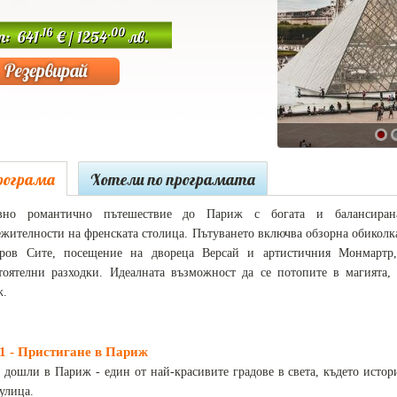
.16
.00
т: 641
€ / 1254
лв.
рограма
Хотели по програмата
евно романтично пътешествие до Париж с богата и балансирана 
ежителности на френската столица. Пътуването включва обзорна обиколк
тров Сите, посещение на двореца Версай и артистичния Монмартр
тоятелни разходки. Идеалната възможност да се потопите в магията,
ж.
1 - Пристигане в Париж
 дошли в Париж - един от най-красивите градове в света, където истор
 улица.