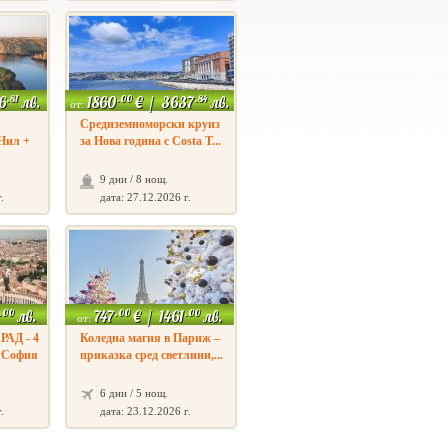
.81
.00
.84
6
лв.
1860
€
/
3637
лв.
от:
!
Средиземноморски круиз
 Нил +
за Нова година с Costa T...
9 дни / 8 нощ.
.
дата: 27.12.2026 г.
.00
.00
.00
лв.
747
€
/
1461
лв.
от:
АД - 4
Коледна магия в Париж –
т София
приказка сред светлини,...
6 дни / 5 нощ.
.
дата: 23.12.2026 г.