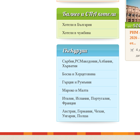
Балнео и СПА хотели
Хотели в България
52
от:
РИМ 
Хотели в чужбина
2026 
от...
Екскурзии
4 
да
Сърбия,РСМакедония,Албания,
Хърватия
Босна и Херцеговина
Гърция и Румъния
Мароко и Малта
Италия, Испания, Португалия,
Франция
Австрия, Германия, Чехия,
Унгария, Полша