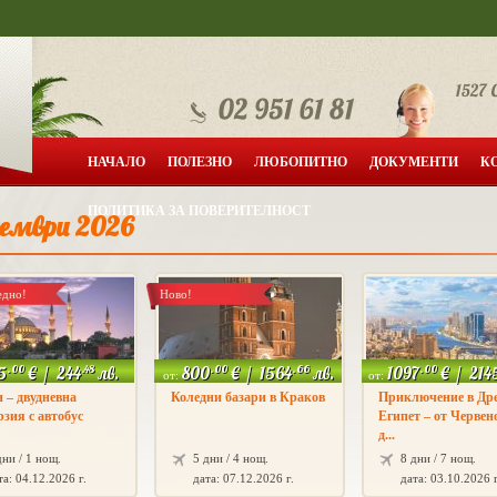
НАЧАЛО
ПОЛЕЗНО
ЛЮБОПИТНО
ДОКУМЕНТИ
К
ПОЛИТИКА ЗА ПОВЕРИТЕЛНОСТ
ември 2026
едно!
Ново!
.00
.48
.00
.66
.00
5
€
/
244
лв.
800
€
/
1564
лв.
1097
€
/
214
от:
от:
 – двудневна
Коледни базари в Краков
Приключение в Др
рзия с автобус
Египет – от Червен
д...
дни / 1 нощ.
5 дни / 4 нощ.
8 дни / 7 нощ.
та: 04.12.2026 г.
дата: 07.12.2026 г.
дата: 03.10.2026 г