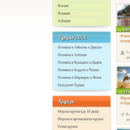
Италия
Испания
Албания
116
от:
Турция 2026
Речен
коледн
Почивки в Айвалък и Дикили
5 
Почивки в Анталия
да
Почивки в Кушадасъ и Дидим
Почивки в Бодрум и Чешме
Почивки в Мармарис и Фетие
Екскурзии Турция
77
от:
Перли
Круизи
и Хург
Морски круизи (до 10 дена)
8 
Морски и презокеански круизи
да
Речни круизи