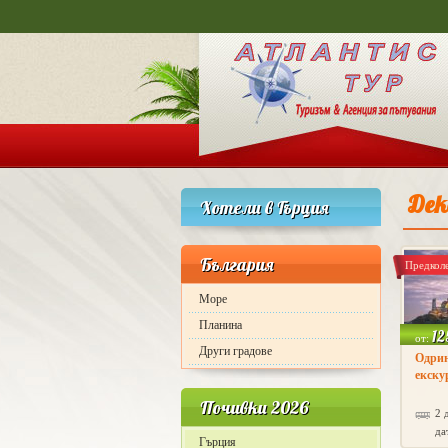
Дек
Хотели в Гърция
България
Предкол
Море
Планина
12
от:
Други градове
Одрин
екску
Почивки 2026
2 
да
Гърция