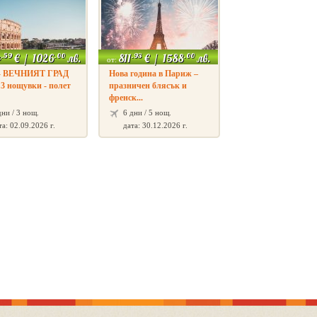
.59
.00
.93
.00
4
€
/
1026
лв.
811
€
/
1588
лв.
от:
- ВЕЧНИЯТ ГРАД
Нова година в Париж –
- 3 нощувки - полет
празничен блясък и
френск...
дни / 3 нощ.
6 дни / 5 нощ.
та: 02.09.2026 г.
дата: 30.12.2026 г.