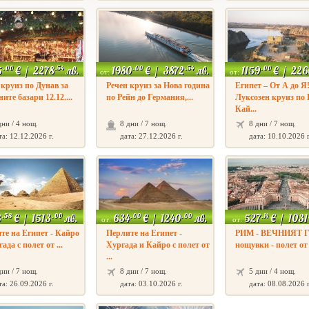
.00
.54
.00
.54
.00
5
€
/
2278
лв.
1980
€
/
3872
лв.
1159
€
/
226
от:
от:
 круиз по Дунав за
Речен круиз за Нова година
Египет – От А до Я
ите базари 12.12....
по Рейн до Германия,...
Луксозен круиз по
Кай...
дни / 4 нощ.
8 дни / 7 нощ.
8 дни / 7 нощ.
та: 12.12.2026 г.
дата: 27.12.2026 г.
дата: 10.10.2026 г
.58
.00
.00
.00
.14
3
€
/
1513
лв.
634
€
/
1240
лв.
527
€
/
1031
от:
от:
те на Египет - Кайро
Перлите на Египет -
РИМ - ВЕЧНИЯТ ГР
ада с полет от ...
Хургада и Кайро с полет от
нощувки - полет о
...
дни / 7 нощ.
8 дни / 7 нощ.
5 дни / 4 нощ.
та: 26.09.2026 г.
дата: 03.10.2026 г.
дата: 08.08.2026 г