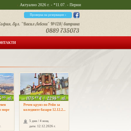
Актуално 2026 г. - *11.07. - Перник, крепостта Кракра и Калкаски манаст
Проверка на резервация »
ОНТАКТИ
.55
.00
.10
5
лв.
1175
€
/
2298
лв.
от:
евен
Речен круиз по Рейн за
о море
коледните базари 12.12.2...
5 дни / 4 нощ.
.
дата: 12.12.2026 г.