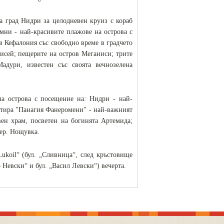
а град Нидри за целодневен круиз с кораб
мни - най-красивите плажове на острова с
в Кефалония със свободно време в градчето
исей; пещерите на остров Меганиси; трите
адури, известен със своята вечнозелена
на острова с посещение на: Нидри - най-
астира "Панагия Фанеромени" - най-важният
вен храм, посветен на богинята Артемида;
чер. Нощувка.
ukoil“ (бул. „Сливница“, след кръстовище
 Невски“ и бул. „Васил Левски“) вечерта.