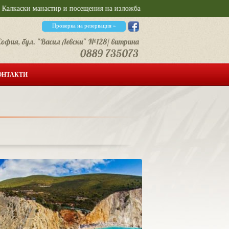
манастир и посещения на изложба на Салвадор Дали- еднодневна, отпътува
Проверка на резервация »
ОНТАКТИ