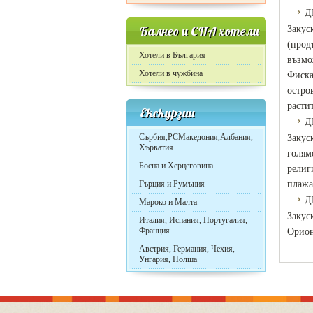
Д
Балнео и СПА хотели
Закус
(прод
Хотели в България
възмо
Хотели в чужбина
Фиска
остро
расти
Екскурзии
Д
Сърбия,РСМакедония,Албания,
Закус
Хърватия
голям
Босна и Херцеговина
религ
Гърция и Румъния
плажа
Д
Мароко и Малта
Закус
Италия, Испания, Португалия,
Франция
Орион
Австрия, Германия, Чехия,
Унгария, Полша