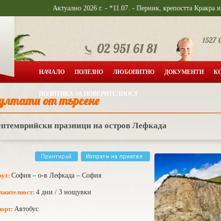
Актуално 2026 г. - *11.07. - Перник, крепостта Кракра и Калкаски 
НАЧАЛО
ПОЛЕЗНО
ЛЮБОПИТНО
ДОКУМЕНТИ
К
ПОЛИТИКА ЗА ПОВЕРИТЕЛНОСТ
ултати от търсене
птемврийски празници на остров Лефкада
ут:
София – о-в Лефкада – София
лжителност:
4 дни / 3 нощувки
порт:
Автобус