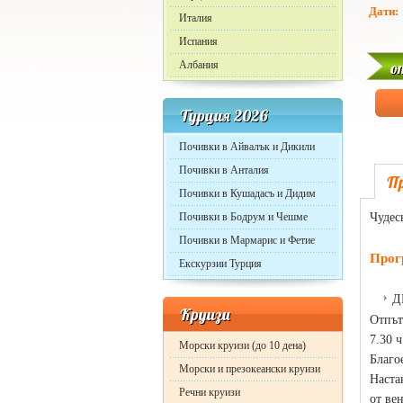
Дати:
Италия
Испания
о
Албания
Турция 2026
Почивки в Айвалък и Дикили
Почивки в Анталия
П
Почивки в Кушадасъ и Дидим
Почивки в Бодрум и Чешме
Чудес
Почивки в Мармарис и Фетие
Прог
Екскурзии Турция
Д
Круизи
Отпът
7.30 ч
Морски круизи (до 10 дена)
Благо
Морски и презокеански круизи
Наста
Речни круизи
от ве