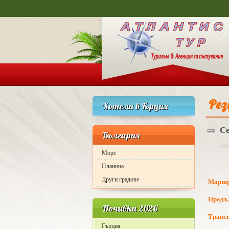
Рез
Хотели в Гърция
Се
България
Море
Планина
Други градове
Маршр
Продъ
Почивки 2026
Транс
Гърция