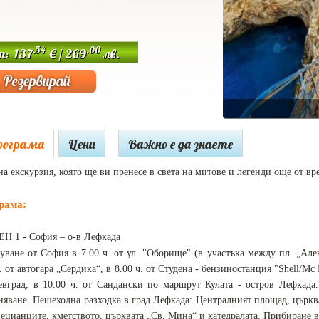
.54
.00
т: 137
€ / 269
лв.
рограма
Цени
Важно е да знаете
на екскурзия, която ще ви пренесе в света на митове и легенди още от в
рама:
ЕН 1 - София – о-в Лефкада
уване от София в 7.00 ч. от ул. "Оборище" (в участъка между пл. „Але
. от автогара „Сердика“, в 8.00 ч. от Студена - бензиностанция "Shell/Mc D
евград, в 10.00 ч. от Сандански по маршрут Кулата - остров Лефкада.
няване. Пешеходна разходка в град Лефкада: Централният площад, църква
нецианците, кметството, църквата „Св. Мина“ и катедралата. Прибиране в