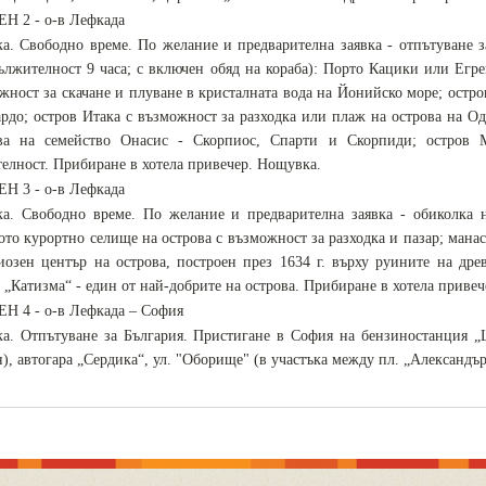
ЕН 2 - о-в Лефкада
ка. Свободно време. По желание и предварителна заявка - отпътуване з
ължителност 9 часа; с включен обяд на кораба): Порто Кацики или Егре
жност за скачане и плуване в кристалната вода на Йонийско море; остро
рдо; остров Итака с възможност за разходка или плаж на острова на Од
ва на семейство Онасис - Скорпиос, Спарти и Скорпиди; остров М
телност. Прибиране в хотела привечер. Нощувка.
ЕН 3 - о-в Лефкада
ка. Свободно време. По желание и предварителна заявка - обиколка 
ото курортно селище на острова с възможност за разходка и пазар; ман
иозен център на острова, построен през 1634 г. върху руините на дре
 „Катизма“ - един от най-добрите на острова. Прибиране в хотела приве
ЕН 4 - о-в Лефкада – София
ка. Отпътуване за България. Пристигане в София на бензиностанция „L
), автогара „Сердика“, ул. "Оборище" (в участъка между пл. „Александър