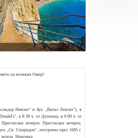
ремето на великия Омир!
ксандър Невски“ и бул. „Васил Левски“), в
onald's", в 8.30 ч. от Дупница, в 9.00 ч. от
 Пристигане вечерта. Пристигане вечерта.
та „Св. Спиридон“, построена през 1685 г.
 хотела. Нощувка.